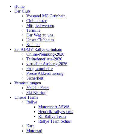
Home
Der Club
Vorstand MC Grünhain
Clubmeister
Mitglied werden
Termine
Der Weg zu uns
Unser Clubheim
Kontakt
22. ADMV Rallye Grünhain
Online-Nennung-2026
Teilnehmerliste-2026
virtueller Aushang-2026
Programmhefte
Presse Akkreditierung
Sicherheit
Veranstaltungen
50-Jahr-Feier
Ski Kjöring
Unsere Teams
Rallye
Motorsport ASWA
Hendrik-rallyesports
RT-Rallye Team
Rallye Team Scharf
Kart
Motorrad