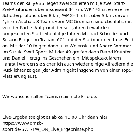
Teams der Rallye 35 liegen zwei Schleifen mit je zwei Start-
Ziel-Prüfungen über insgesamt 34 km. WP 1+3 ist eine reine 
Schotterprüfung über 8 km, WP 2+4 führt über 9 km, davon 
1,5 km Asphalt. 3 Teams vom MC Grünhain sind ebenfalls mit 
von der Partie. Aufgrund der seit Jahren bewährten 
umgekehrten Startreihenfolge führen Michael Schröder und 
Susann Finger im Trabant 601 mit der Startnummer 1 das Feld 
an. Mit der 10 folgen dann Julia Wolanski und André Sommer 
im Suzuki Swift Sport. Mit der 49 greifen dann Bernd Knüpfer 
und Daniel Herzig ins Geschehen ein. Mit spektakulärem 
Fahrstil werden sie sicherlich auch wieder einige Allradlern die 
Rücklichter zeigen (der Admin geht insgeheim von einer Top5-
Platzierung aus).
Wir wünschen allen Teams maximale Erfolge.
Live-Ergebnisse gibt es ab ca. 13:00 Uhr dann hier: 
https://www.dmsb-
sport.de/57.../TW_ON_Live_Ergebnisse.php