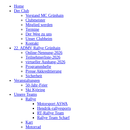
Home
Der Club
Vorstand MC Grünhain
Clubmeister
Mitglied werden
Termine
Der Weg zu uns
Unser Clubheim
Kontakt
22. ADMV Rallye Grünhain
Online-Nennung-2026
Teilnehmerliste-2026
virtueller Aushang-2026
Programmhefte
Presse Akkreditierung
Sicherheit
Veranstaltungen
50-Jahr-Feier
Ski Kjöring
Unsere Teams
Rallye
Motorsport ASWA
Hendrik-rallyesports
RT-Rallye Team
Rallye Team Scharf
Kart
Motorrad