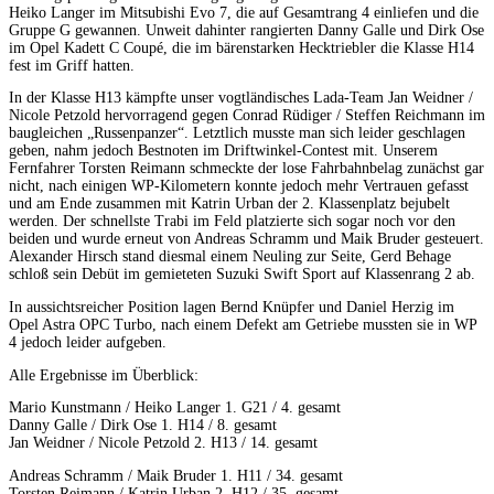
Heiko Langer im Mitsubishi Evo 7, die auf Gesamtrang 4 einliefen und die
Gruppe G gewannen. Unweit dahinter rangierten Danny Galle und Dirk Ose
im Opel Kadett C Coupé, die im bärenstarken Hecktriebler die Klasse H14
fest im Griff hatten.
In der Klasse H13 kämpfte unser vogtländisches Lada-Team Jan Weidner /
Nicole Petzold hervorragend gegen Conrad Rüdiger / Steffen Reichmann im
baugleichen „Russenpanzer“. Letztlich musste man sich leider geschlagen
geben, nahm jedoch Bestnoten im Driftwinkel-Contest mit. Unserem
Fernfahrer Torsten Reimann schmeckte der lose Fahrbahnbelag zunächst gar
nicht, nach einigen WP-Kilometern konnte jedoch mehr Vertrauen gefasst
und am Ende zusammen mit Katrin Urban der 2. Klassenplatz bejubelt
werden. Der schnellste Trabi im Feld platzierte sich sogar noch vor den
beiden und wurde erneut von Andreas Schramm und Maik Bruder gesteuert.
Alexander Hirsch stand diesmal einem Neuling zur Seite, Gerd Behage
schloß sein Debüt im gemieteten Suzuki Swift Sport auf Klassenrang 2 ab.
In aussichtsreicher Position lagen Bernd Knüpfer und Daniel Herzig im
Opel Astra OPC Turbo, nach einem Defekt am Getriebe mussten sie in WP
4 jedoch leider aufgeben.
Alle Ergebnisse im Überblick:
Mario Kunstmann / Heiko Langer 1. G21 / 4. gesamt
Danny Galle / Dirk Ose 1. H14 / 8. gesamt
Jan Weidner / Nicole Petzold 2. H13 / 14. gesamt
Andreas Schramm / Maik Bruder 1. H11 / 34. gesamt
Torsten Reimann / Katrin Urban 2. H12 / 35. gesamt