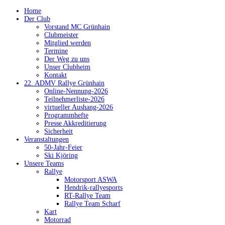
Home
Der Club
Vorstand MC Grünhain
Clubmeister
Mitglied werden
Termine
Der Weg zu uns
Unser Clubheim
Kontakt
22. ADMV Rallye Grünhain
Online-Nennung-2026
Teilnehmerliste-2026
virtueller Aushang-2026
Programmhefte
Presse Akkreditierung
Sicherheit
Veranstaltungen
50-Jahr-Feier
Ski Kjöring
Unsere Teams
Rallye
Motorsport ASWA
Hendrik-rallyesports
RT-Rallye Team
Rallye Team Scharf
Kart
Motorrad