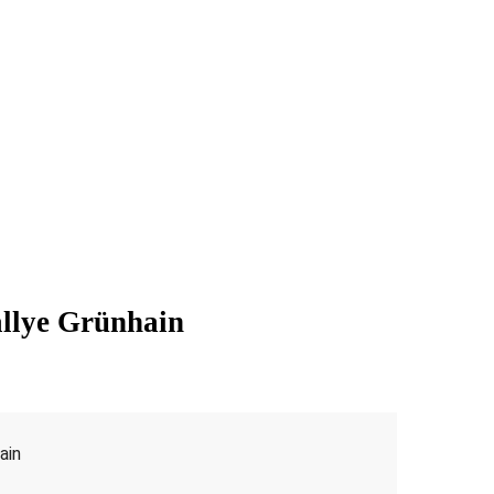
llye Grünhain
ain