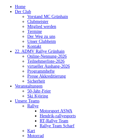
Home
Der Club
Vorstand MC Grünhain
Clubmeister
Mitglied werden
Termine
Der Weg zu uns
Unser Clubheim
Kontakt
22. ADMV Rallye Grünhain
Online-Nennung-2026
Teilnehmerliste-2026
virtueller Aushang-2026
Programmhefte
Presse Akkreditierung
Sicherheit
Veranstaltungen
50-Jahr-Feier
Ski Kjöring
Unsere Teams
Rallye
Motorsport ASWA
Hendrik-rallyesports
RT-Rallye Team
Rallye Team Scharf
Kart
Motorrad