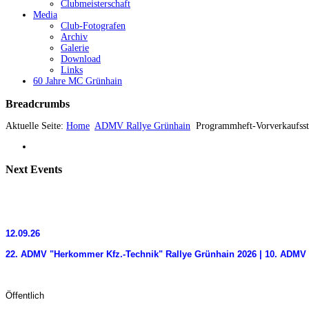
Clubmeisterschaft
Media
Club-Fotografen
Archiv
Galerie
Download
Links
60 Jahre MC Grünhain
Breadcrumbs
Aktuelle Seite:
Home
ADMV Rallye Grünhain
Programmheft-Vorverkaufsst
Next
Events
12.09.26
22. ADMV "Herkommer Kfz.-Technik" Rallye Grünhain 2026 | 10. ADMV 
Öffentlich