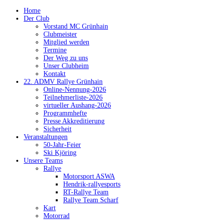
Home
Der Club
Vorstand MC Grünhain
Clubmeister
Mitglied werden
Termine
Der Weg zu uns
Unser Clubheim
Kontakt
22. ADMV Rallye Grünhain
Online-Nennung-2026
Teilnehmerliste-2026
virtueller Aushang-2026
Programmhefte
Presse Akkreditierung
Sicherheit
Veranstaltungen
50-Jahr-Feier
Ski Kjöring
Unsere Teams
Rallye
Motorsport ASWA
Hendrik-rallyesports
RT-Rallye Team
Rallye Team Scharf
Kart
Motorrad