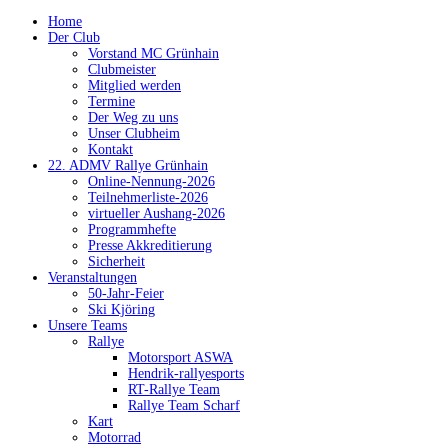
Home
Der Club
Vorstand MC Grünhain
Clubmeister
Mitglied werden
Termine
Der Weg zu uns
Unser Clubheim
Kontakt
22. ADMV Rallye Grünhain
Online-Nennung-2026
Teilnehmerliste-2026
virtueller Aushang-2026
Programmhefte
Presse Akkreditierung
Sicherheit
Veranstaltungen
50-Jahr-Feier
Ski Kjöring
Unsere Teams
Rallye
Motorsport ASWA
Hendrik-rallyesports
RT-Rallye Team
Rallye Team Scharf
Kart
Motorrad